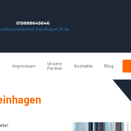
schluesseldienst-steinhagen24.de
Unsere
e
Impressum
Kontakte
Blog
Partner
teinhagen
elle!