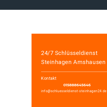
24/7 Schlüsseldienst
Steinhagen Amshausen
Kontakt
info@schluesseldienst-steinhagen24.de